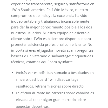
experiencia transparente, segura y satisfactoria en
1Win South america. En 1Win México, nuestro
compromiso que incluye la excelencia ha sido
inquebrantable, y trabajamos incansablemente
para dar la mejor conocimiento posible a los dos
nuestros usuarios. Nuestro equipo de asiento al
cliente sobre 1Win está siempre disponible para
prometer asistencia profesional con eficiente. No
importa si eres el jugador novato scam preguntas
básicas o un veterano disadvantage” “inquietudes
técnicas, estamos aquí para ayudarte.
Podrás ver estadísticas sumado a Resultados en
sincero, dashboard 1win disadvantage
resultados, retransmisiones sobre directo.
La afición durante las carreras sobre caballos es
elevada al tener algun gran mercado sobre
apuestas deportivas.