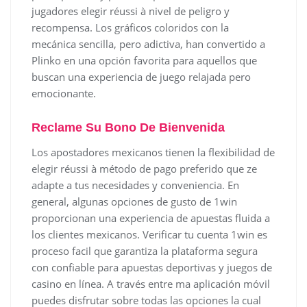
jugadores elegir réussi à nivel de peligro y
recompensa. Los gráficos coloridos con la
mecánica sencilla, pero adictiva, han convertido a
Plinko en una opción favorita para aquellos que
buscan una experiencia de juego relajada pero
emocionante.
Reclame Su Bono De Bienvenida
Los apostadores mexicanos tienen la flexibilidad de
elegir réussi à método de pago preferido que ze
adapte a tus necesidades y conveniencia. En
general, algunas opciones de gusto de 1win
proporcionan una experiencia de apuestas fluida a
los clientes mexicanos. Verificar tu cuenta 1win es
proceso facil que garantiza la plataforma segura
con confiable para apuestas deportivas y juegos de
casino en línea. A través entre ma aplicación móvil
puedes disfrutar sobre todas las opciones la cual