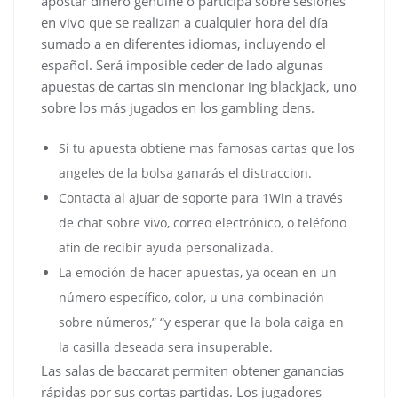
apostar dinero genuine o participa sobre sesiones
en vivo que se realizan a cualquier hora del día
sumado a en diferentes idiomas, incluyendo el
español. Será imposible ceder de lado algunas
apuestas de cartas sin mencionar ing blackjack, uno
sobre los más jugados en los gambling dens.
Si tu apuesta obtiene mas famosas cartas que los
angeles de la bolsa ganarás el distraccion.
Contacta al ajuar de soporte para 1Win a través
de chat sobre vivo, correo electrónico, o teléfono
afin de recibir ayuda personalizada.
La emoción de hacer apuestas, ya ocean en un
número específico, color, u una combinación
sobre números,” “y esperar que la bola caiga en
la casilla deseada sera insuperable.
Las salas de baccarat permiten obtener ganancias
rápidas por sus cortas partidas. Los jugadores