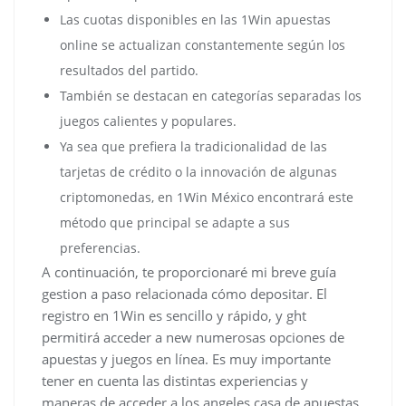
Las cuotas disponibles en las 1Win apuestas
online se actualizan constantemente según los
resultados del partido.
También se destacan en categorías separadas los
juegos calientes y populares.
Ya sea que prefiera la tradicionalidad de las
tarjetas de crédito o la innovación de algunas
criptomonedas, en 1Win México encontrará este
método que principal se adapte a sus
preferencias.
A continuación, te proporcionaré mi breve guía
gestion a paso relacionada cómo depositar. El
registro en 1Win es sencillo y rápido, y ght
permitirá acceder a new numerosas opciones de
apuestas y juegos en línea. Es muy importante
tener en cuenta las distintas experiencias y
maneras de acceder a los angeles casa de apuestas.