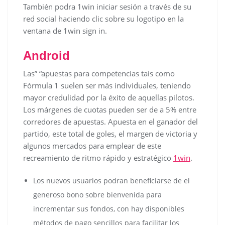
También podra 1win iniciar sesión a través de su
red social haciendo clic sobre su logotipo en la
ventana de 1win sign in.
Android
Las” “apuestas para competencias tais como
Fórmula 1 suelen ser más individuales, teniendo
mayor credulidad por la éxito de aquellas pilotos.
Los márgenes de cuotas pueden ser de a 5% entre
corredores de apuestas. Apuesta en el ganador del
partido, este total de goles, el margen de victoria y
algunos mercados para emplear de este
recreamiento de ritmo rápido y estratégico
1win
.
Los nuevos usuarios podran beneficiarse de el
generoso bono sobre bienvenida para
incrementar sus fondos, con hay disponibles
métodos de pago sencillos para facilitar los