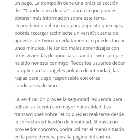
un pago. La trampolín tiene una práctica sección
de” ““Condiciones de uso” sobre ela que puedes
obtener más información sobre este tema.
Dependiendo del método para depósito que elijas,
podrás recargar technische universit?t cuenta de
apuestas de 1win inmediatamente, o puedes tardar
unos minutos. He tenido malas aprendizajes con
otras viviendas de apuestas, cuando 1win siempre
ha sido honesta conmigo. Todos los usuarios deben
cumplir con los angeles política de intimidad, las
reglas para juego responsable con otras
condiciones de sitio.
La verificación provee la seguridad requerida para
utilizar su cuenta con mayor naturalidad. Las
transacciones sobre retiro pueden realizarse desde
la correcta verificación de identidad. Si busca un
proveedor concreto, podra utilizar el menú situado
en la parte derecha para la página del casino.