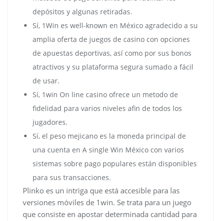
depósitos y algunas retiradas.
Sí, 1Win es well-known en México agradecido a su
amplia oferta de juegos de casino con opciones
de apuestas deportivas, así como por sus bonos
atractivos y su plataforma segura sumado a fácil
de usar.
Sí, 1win On line casino ofrece un metodo de
fidelidad para varios niveles afin de todos los
jugadores.
Sí, el peso mejicano es la moneda principal de
una cuenta en A single Win México con varios
sistemas sobre pago populares están disponibles
para sus transacciones.
Plinko es un intriga que está accesible para las
versiones móviles de 1win. Se trata para un juego
que consiste en apostar determinada cantidad para