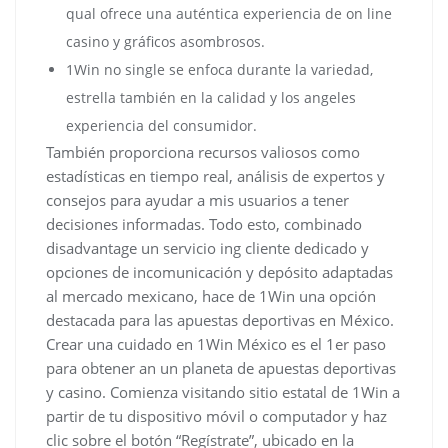
qual ofrece una auténtica experiencia de on line
casino y gráficos asombrosos.
1Win no single se enfoca durante la variedad,
estrella también en la calidad y los angeles
experiencia del consumidor.
También proporciona recursos valiosos como
estadísticas en tiempo real, análisis de expertos y
consejos para ayudar a mis usuarios a tener
decisiones informadas. Todo esto, combinado
disadvantage un servicio ing cliente dedicado y
opciones de incomunicación y depósito adaptadas
al mercado mexicano, hace de 1Win una opción
destacada para las apuestas deportivas en México.
Crear una cuidado en 1Win México es el 1er paso
para obtener an un planeta de apuestas deportivas
y casino. Comienza visitando sitio estatal de 1Win a
partir de tu dispositivo móvil o computador y haz
clic sobre el botón “Regístrate”, ubicado en la