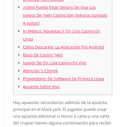
¿cómo Puedo Estar Seguro De Que Los
Juegos De 1win Casino Son Seguros Sumado
A Justos?
In México: Apuestas Y On Line Casino En
Línea
Cómo Descargar La Aplicación Pra Android
Bono De Casino 1win
Juegos De On Line Casino En Vivo
Atención ‘s Cliente
Proveedores De Software De Primera Línea
Apuesta Sobre Vivo
Hay apuestas secundarias además de la apuesta
principal en el black jack. El jugador puede crear
una apuesta adicional si réussi à carta y una carta
del crupier tienen alguna combinación para recibir