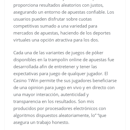
proporciona resultados aleatorios con justos,
asegurando un entorno de apuestas confiable. Los
usuarios pueden disfrutar sobre cuotas
competitivas sumado a una variedad para
mercados de apuestas, haciendo de los deportes
virtuales una opción atractiva para los dos.
Cada una de las variantes de juegos de póker
disponibles en la trampolín online de apuestas fue
desarrollada afin de entretener y tener las
expectativas para juego de qualquer jugador. El
Casino 1Win permite the sus jugadores beneficiarse
de una opinion para juego en vivo y en directo con
una mayor interacción, autenticidad y
transparencia en los resultados. Son mis
producidos por procesadores electrónicos con
algoritmos dispuestos aleatoriamente, lo” “que
asegura un trabajo honesto.