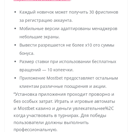
Каждый новичок может получить 30 фриспинов
за регистрацию аккаунта.
Мобильные версии адаптированы менаджеров
небольшие экраны.
Вывести разрешается не более х10 ото суммы
бонуса.
Размер ставки при использовании бесплатных
вращений — 10 копеечки.
Приложение Mostbet предоставляет остальным
клиентам различные поощрения и акции.
“Установка приложения проходит проворно и
без особых затрат. Играть и игровые автоматы
и Mostbet казино и деньги увлекательнее%2C
когда участвовать в турнирах. Для победы
пользователи должны выполнить
профессиональную.