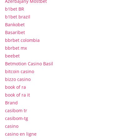
Azerbajany Mostbet
b1bet BR
b1bet brazil
Bankobet
Basaribet
bbrbet colombia
bbrbet mx
beebet
Betmotion Casino Basil
bitcoin casino
bizzo casino
book of ra
book of ra it
Brand
casibom tr
casibom-tg
casino
casino en ligne