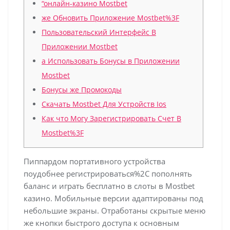
“онлайн-казино Mostbet
же Обновить Приложение Mostbet%3F
Пользовательский Интерфейс В
Приложении Mostbet
а Использовать Бонусы в Приложении
Mostbet
Бонусы же Промокоды
Скачать Mostbet Для Устройств Ios
Как что Могу Зарегистрировать Счет В
Mostbet%3F
Пиппардом портативного устройства
поудобнее регистрироваться%2C пополнять
баланс и играть бесплатно в слоты в Mostbet
казино. Мобильные версии адаптированы под
небольшие экраны. Отработаны скрытые меню
же кнопки быстрого доступа к основным