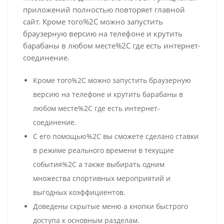
приложений полностью повторяет главной
сайт. Кроме того%2C можно запустить
браузерную версию на телефоне и крутить
барабаны в любом месте%2C где есть интернет-
соединение.
Кроме того%2C можно запустить браузерную
версию на телефоне и крутить барабаны в
любом месте%2C где есть интернет-
соединение.
С его помощью%2C вы сможете сделано ставки
в режиме реального времени в текущие
события%2C а также выбирать одним
множества спортивных мероприятий и
выгодных коэффициентов.
Доведены скрытые меню а кнопки быстрого
доступа к основным разделам.