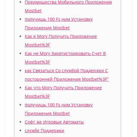
Преимущества Мобильного Приложения
Mostbet
получишь 100 Fs ним Установку
Приложения Mostbet
Как я Могу Получить Приложение
Mostbet%3F
Как не Могу Зарегистрировать Счет В
Mostbet%3F
как Связаться Со службой Поддержки С
посторонней Приложения Mostbet%3F”
Как что Могу Получить Приложение
Mostbet%3F
получишь 100 Fs ним Установку
Приложения Mostbet
Софт же Игровые Автоматы
службе Поддержки