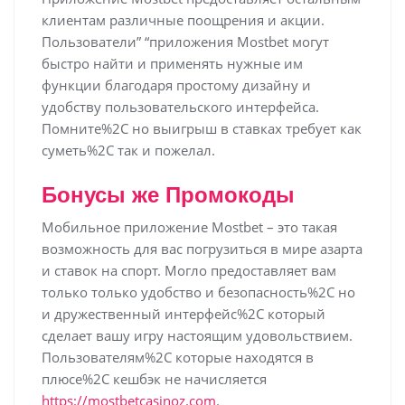
клиентам различные поощрения и акции.
Пользователи” “приложения Mostbet могут
быстро найти и применять нужные им
функции благодаря простому дизайну и
удобству пользовательского интерфейса.
Помните%2C но выигрыш в ставках требует как
суметь%2C так и пожелал.
Бонусы же Промокоды
Мобильное приложение Mostbet – это такая
возможность для вас погрузиться в мире азарта
и ставок на спорт. Могло предоставляет вам
только только удобство и безопасность%2C но
и дружественный интерфейс%2C который
сделает вашу игру настоящим удовольствием.
Пользователям%2C которые находятся в
плюсе%2C кешбэк не начисляется
https://mostbetcasinoz.com
.