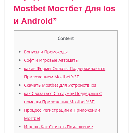
Mostbet Мостбет Для Ios
и Android”
Content
Бонусы и Промокоды
Софт и Игровые Автоматы
какие Формы Оплаты Поддерживаются
Приложением Mostbet%3F
Скачать Mostbet Для Устройств Ios
как Связаться Со службу Поддержки С
помощи Приложения Mostbet%3F”
Процесс Регистрации а Приложении
Mostbet
Ищешь Как Скачать Приложение