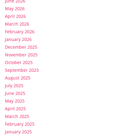
June 2026
May 2026
April 2026
March 2026
February 2026
January 2026
December 2025
November 2025
October 2025
September 2025
August 2025
July 2025
June 2025
May 2025
April 2025
March 2025
February 2025
January 2025