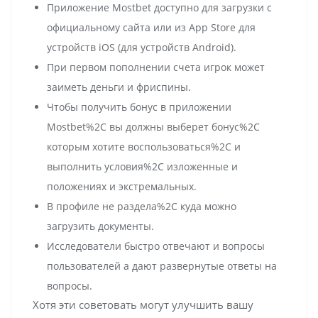
Приложение Mostbet доступно для загрузки с
официальному сайта или из App Store для
устройств iOS (для устройств Android).
При первом пополнении счета игрок может
заиметь деньги и фриспины.
Чтобы получить бонус в приложении
Mostbet%2C вы должны выберет бонус%2C
которым хотите воспользоваться%2C и
выполнить условия%2C изложенные и
положениях и экстремальных.
В профиле не раздела%2C куда можно
загрузить документы.
Исследователи быстро отвечают и вопросы
пользователей а дают развернутые ответы на
вопросы.
Хотя эти советовать могут улучшить вашу