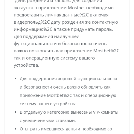
“день рождения и кэшбэк. Для создания
аккаунта в приложении Mostbet необходимо
предоставить личная данные%2C включая
видергюльд%2C дату рождения же контактную
информацию%2C а также придумать пароль.
Для поддержания наилучшей
функциональности и безопасности очень
важно возновлять как приложение Mostbet%2C
так и операционную систему вашего
устройства.
Для поддержания хорошей функциональности
и безопасности очень важно обновлять как
приложение Mostbet%2C так и операционную
систему вашего устройства.
В отдельную категорию вынесены VIP-комнаты
с увеличенными ставками.
Отыграть имевшиеся деньги необходимо со