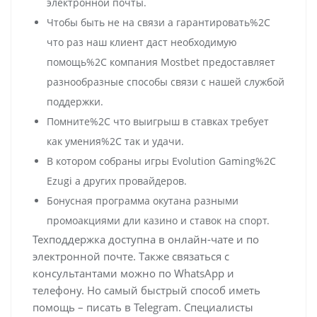
электронной почты.
Чтобы быть не на связи а гарантировать%2C
что раз наш клиент даст необходимую
помощь%2C компания Mostbet предоставляет
разнообразные способы связи с нашей службой
поддержки.
Помните%2C что выигрыш в ставках требует
как умения%2C так и удачи.
В котором собраны игры Evolution Gaming%2C
Ezugi а других провайдеров.
Бонусная программа окутана разными
промоакциями дли казино и ставок на спорт.
Техподдержка доступна в онлайн-чате и по
электронной почте. Также связаться с
консультантами можно по WhatsApp и
телефону. Но самый быстрый способ иметь
помощь – писать в Telegram. Специалисты