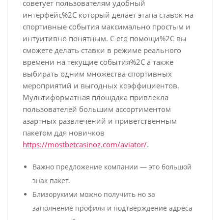
советует пользователям удобный
интерфейс%2C который делает этапа ставок на
спортивные события максимально простым и
интуитивно понятным. С его помощи%2C вы
сможете делать ставки в режиме реального
времени на текущие события%2C а также
выбирать одним множества спортивных
мероприятий и выгодных коэффициентов.
Мультиформатная площадка привлекла
пользователей большим ассортиментом
азартных развлечений и приветственным
пакетом ддя новичков
https://mostbetcasinoz.com/aviator/
.
Важно предложение компании — это большой
знак пакет.
Близорукими можно получить но за
заполнение профиля и подтверждение адреса