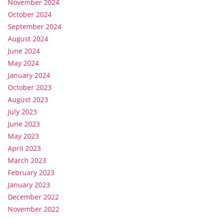
November 2024
October 2024
September 2024
August 2024
June 2024
May 2024
January 2024
October 2023
August 2023
July 2023
June 2023
May 2023
April 2023
March 2023
February 2023
January 2023
December 2022
November 2022