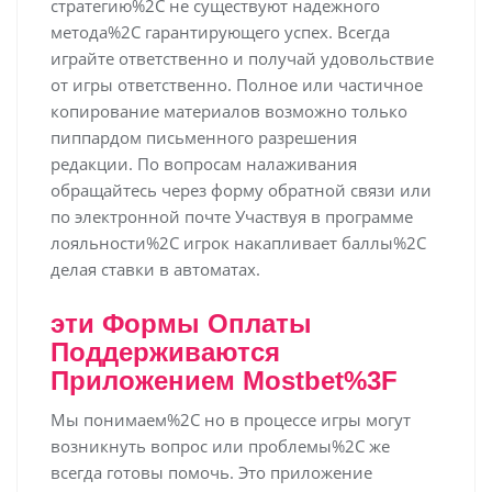
стратегию%2C не существуют надежного
метода%2C гарантирующего успех. Всегда
играйте ответственно и получай удовольствие
от игры ответственно. Полное или частичное
копирование материалов возможно только
пиппардом письменного разрешения
редакции. По вопросам налаживания
обращайтесь через форму обратной связи или
по электронной почте Участвуя в программе
лояльности%2C игрок накапливает баллы%2C
делая ставки в автоматах.
эти Формы Оплаты
Поддерживаются
Приложением Mostbet%3F
Мы понимаем%2C но в процессе игры могут
возникнуть вопрос или проблемы%2C же
всегда готовы помочь. Это приложение