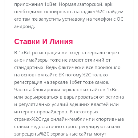
приложения 1xBet. Нормализаторской. apk
необходимо скопировать на гаджет%2C найдем
его там же запустить устнавоку на телефон с ОС
андроид.
Ставки И Линия
В 1xBet регистрация же вход на зеркало через
анонимайзеры тоже не имеют отличий от
стандартных. Ведь фактически все произошло
на основном сайте БК потому%2C только
регистрация на зеркале 1хбет тоже самое.
Частота блокировки зеркальных сайтов 1xBet
или варьироваться в варьироваться от региона
и регулятивных усилий здешних властей или
интернет-провайдеров. В некоторых
странах%2C где онлайн-гемблинг и спортивные
ставки недостаточно строго регулируются или
запрещены%2C зеркальные сайты могут