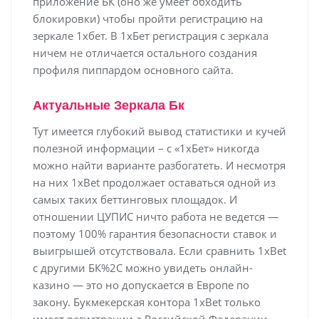
приложение БК (оно же умеет обходить
блокировки) чтобы пройти регистрацию на
зеркале 1хбет. В 1хБет регистрация с зеркала
ничем не отличается остального создания
профиля пиппардом основного сайта.
Актуальные Зеркала Бк
Тут имеется глубокий вывод статистики и кучей
полезной информации – с «1хБет» никогда
можно найти варианте разбогатеть. И несмотря
на них 1xBet продолжает оставаться одной из
самых таких беттинговых площадок. И
отношении ЦУПИС ничто работа не ведется ―
поэтому 100% гарантия безопасности ставок и
выигрышей отсутствовала. Если сравнить 1хBet
с другими БК%2C можно увидеть онлайн-
казино ― это но допускается в Европе по
закону. Букмекерская контора 1хBet только
имеет регистрации а Российской Федерации ―