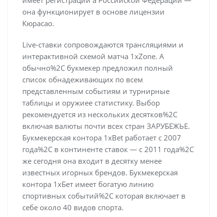
она функционирует в основе лицензии
Кюрасао.
Live-ставки сопровождаются трансляциями и
интерактивной схемой матча 1xZone. А
обычно%2C букмекер предложил полный
список обнадеживающих по всем
представленным событиям и турнирные
таблицы и оружиее статистику. Выбор
рекомендуется из нескольких десятков%2C
включая валюты почти всех стран ЗАРУБЕЖЬЕ.
Букмекерская контора 1xBet работает с 2007
года%2C в континенте ставок ― с 2011 года%2C
же сегодня она входит в десятку менее
известных игорных брендов. Букмекерская
контора 1xБет имеет богатую линию
спортивных событий%2C которая включает в
себе около 40 видов спорта.