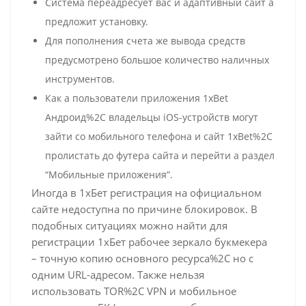
Система переадресует вас и адаптивный сайт а
предложит установку.
Для пополнения счета же вывода средств
предусмотрено большое количество наличных
инструментов.
Как а пользователи приложения 1xBet
Андроид%2C владельцы iOS-устройств могут
зайти со мобильного телефона и сайт 1хBet%2C
пролистать до футера сайта и перейти а раздел
“Мобильные приложения”.
Иногда в 1хБет регистрация на официальном
сайте недоступна по причине блокировок. В
подобных ситуациях можно найти для
регистрации 1хБет рабочее зеркало букмекера
– точную копию основного ресурса%2C но с
одним URL-адресом. Также нельзя
использовать TOR%2C VPN и мобильное