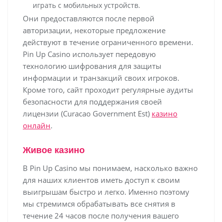
играть с мобильных устройств.
Они предоставляются после первой
авторизации, некоторые предложение
действуют в течение ограниченного времени.
Pin Up Casino использует передовую
технологию шифрования для защиты
информации и транзакций своих игроков.
Кроме того, сайт проходит регулярные аудиты
безопасности для поддержания своей
лицензии (Curacao Government Est)
казино
онлайн
.
Живое казино
В Pin Up Casino мы понимаем, насколько важно
для наших клиентов иметь доступ к своим
выигрышам быстро и легко. Именно поэтому
мы стремимся обрабатывать все снятия в
течение 24 часов после получения вашего