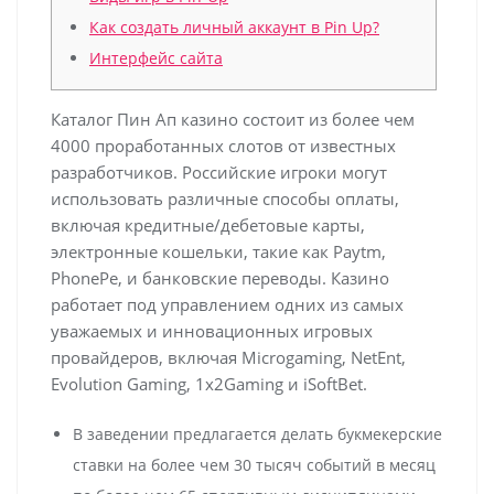
Как создать личный аккаунт в Pin Up?
Интерфейс сайта
Каталог Пин Ап казино состоит из более чем
4000 проработанных слотов от известных
разработчиков. Российские игроки могут
использовать различные способы оплаты,
включая кредитные/дебетовые карты,
электронные кошельки, такие как Paytm,
PhonePe, и банковские переводы. Казино
работает под управлением одних из самых
уважаемых и инновационных игровых
провайдеров, включая Microgaming, NetEnt,
Evolution Gaming, 1x2Gaming и iSoftBet.
В заведении предлагается делать букмекерские
ставки на более чем 30 тысяч событий в месяц