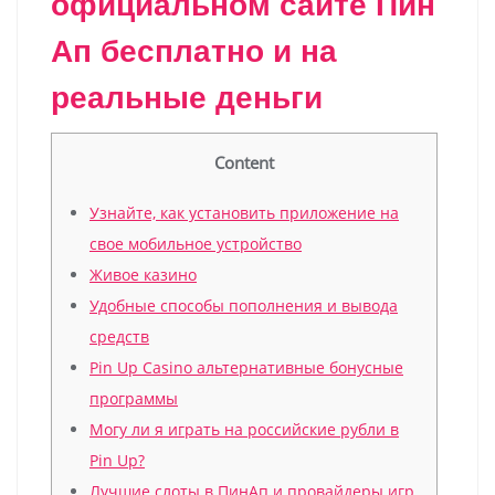
официальном сайте Пин
Ап бесплатно и на
реальные деньги
Content
Узнайте, как установить приложение на
свое мобильное устройство
Живое казино
Удобные способы пополнения и вывода
средств
Pin Up Casino альтернативные бонусные
программы
Могу ли я играть на российские рубли в
Pin Up?
Лучшие слоты в ПинАп и провайдеры игр