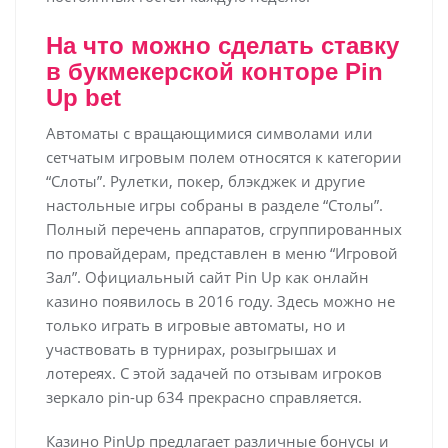
На что можно сделать ставку
в букмекерской конторе Pin
Up bet
Автоматы с вращающимися символами или
сетчатым игровым полем относятся к категории
“Слоты”. Рулетки, покер, блэкджек и другие
настольные игры собраны в разделе “Столы”.
Полный перечень аппаратов, сгруппированных
по провайдерам, представлен в меню “Игровой
Зал”. Официальный сайт Pin Up как онлайн
казино появилось в 2016 году. Здесь можно не
только играть в игровые автоматы, но и
участвовать в турнирах, розыгрышах и
лотереях. С этой задачей по отзывам игроков
зеркало pin-up 634 прекрасно справляется.
Казино PinUp предлагает различные бонусы и