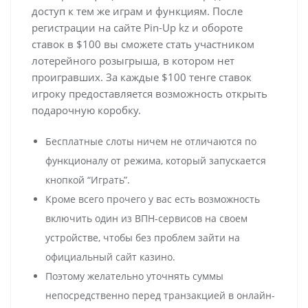
доступ к тем же играм и функциям. После
регистрации на сайте Pin-Up kz и обороте
ставок в $100 вы сможете стать участником
лотерейного розыгрыша, в котором нет
проигравших. За каждые $100 тенге ставок
игроку предоставляется возможность открыть
подарочную коробку.
Бесплатные слоты ничем не отличаются по
функционалу от режима, который запускается
кнопкой “Играть”.
Кроме всего прочего у вас есть возможность
включить один из ВПН-сервисов на своем
устройстве, чтобы без проблем зайти на
официальный сайт казино.
Поэтому желательно уточнять суммы
непосредственно перед транзакцией в онлайн-