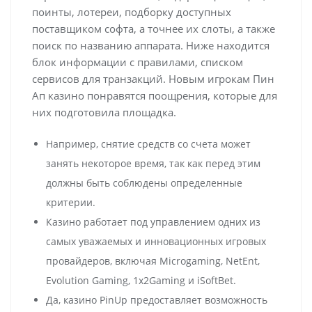
поинты, лотереи, подборку доступных
поставщиком софта, а точнее их слоты, а также
поиск по названию аппарата. Ниже находится
блок информации с правилами, списком
сервисов для транзакций. Новым игрокам Пин
Ап казино понравятся поощрения, которые для
них подготовила площадка.
Например, снятие средств со счета может
занять некоторое время, так как перед этим
должны быть соблюдены определенные
критерии.
Казино работает под управлением одних из
самых уважаемых и инновационных игровых
провайдеров, включая Microgaming, NetEnt,
Evolution Gaming, 1x2Gaming и iSoftBet.
Да, казино PinUp предоставляет возможность