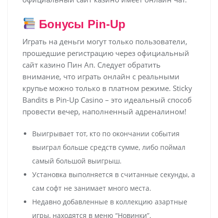
Бонусы Pin-Up
Играть на деньги могут только пользователи,
прошедшие регистрацию через официальный
сайт казино Пин Ап. Следует обратить
внимание, что играть онлайн с реальными
крупье можно только в платном режиме. Sticky
Bandits в Pin-Up Casino – это идеальный способ
провести вечер, наполненный адреналином!
Выигрывает тот, кто по окончании события
выиграл больше средств сумме, либо поймал
самый большой выигрыш.
Установка выполняется в считанные секунды, а
сам софт не занимает много места.
Недавно добавленные в коллекцию азартные
игры, находятся в меню “Новинки”.