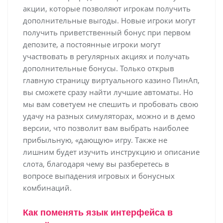
акции, которые позволяют игрокам получить
дополнительные выгоды. Новые игроки могут
получить приветственный бонус при первом
депозите, а постоянные игроки могут
участвовать в регулярных акциях и получать
дополнительные бонусы. Только открыв
главную страницу виртуального казино ПинАп,
вы сможете сразу найти лучшие автоматы. Но
мы вам советуем не спешить и пробовать свою
удачу на разных симуляторах, можно и в демо
версии, что позволит вам выбрать наиболее
прибыльную, «дающую» игру. Также не
лишним будет изучить инструкцию и описание
слота, благодаря чему вы разберетесь в
вопросе выпадения игровых и бонусных
комбинаций.
Как поменять язык интерфейса в