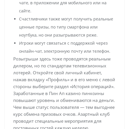
чате, в приложении для мобильного или на
сайте.
Счастливчики также могут получить реальные
ценные призы, по типу смартфона или
ноутбука, но они разыгрываются реже.
Игроки могут связаться с поддержкой через
онлайн-чат, электронную почту или телефон.
Розыгрыши здесь тоже проводятся реальным
дилером, но по стандартам телевизионных
лотерей. Откройте свой личный кабинет,
нажав вкладку «Профиль» и в его меню с левой
стороны выберите раздел «История операций».
Заработанные в Пин Ап казино пинкоины
повышают уровень и обмениваются на деньги.
Чем выше статус пользователя — тем выгоднее
курс обмена призовых очков. Азартный клуб
проводит специальные мероприятия для
постоянных гостей каждую неделю.