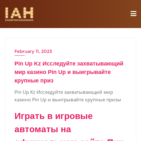
February 11, 2023
Pin Up Kz Исследуйте захватывающий
мир казино Pin Up и выигрывайте
крупные приз
Pin Up Kz Исследуйте захватывающий мир
казино Pin Up и выигрывайте крупные призы
Играть в игровые
автоматы на