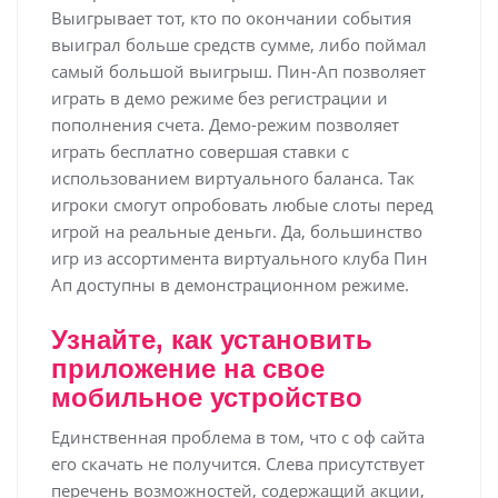
Выигрывает тот, кто по окончании события
выиграл больше средств сумме, либо поймал
самый большой выигрыш. Пин-Ап позволяет
играть в демо режиме без регистрации и
пополнения счета. Демо-режим позволяет
играть бесплатно совершая ставки с
использованием виртуального баланса. Так
игроки смогут опробовать любые слоты перед
игрой на реальные деньги. Да, большинство
игр из ассортимента виртуального клуба Пин
Ап доступны в демонстрационном режиме.
Узнайте, как установить
приложение на свое
мобильное устройство
Единственная проблема в том, что с оф сайта
его скачать не получится. Слева присутствует
перечень возможностей, содержащий акции,