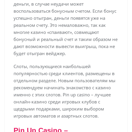
деньги, в случае неудачи может
воспользоваться бонусным счетом. Если бонус
успешно отыгран, деньги появятся уже на
реальном счету. Это немаловажно, так как
многие казино «спаивают», совмещают
бонусный и реальный счет и таким образом не
дают возможности вывести выигрыш, пока не
будет отыгран вейджер.
Слоты, пользующиеся наибольшей
популярностью среди клиентов, размещены в
отдельном разделе. Новым пользователям мы
рекомендуем начинать знакомство с казино
именно с этих слотов. Pin up casino – лучшее
онлайн-казино среди игровых клубов с
щедрыми подарками, широким выбором
игровых автоматов и азартных слотов.
Pin Up Casino –