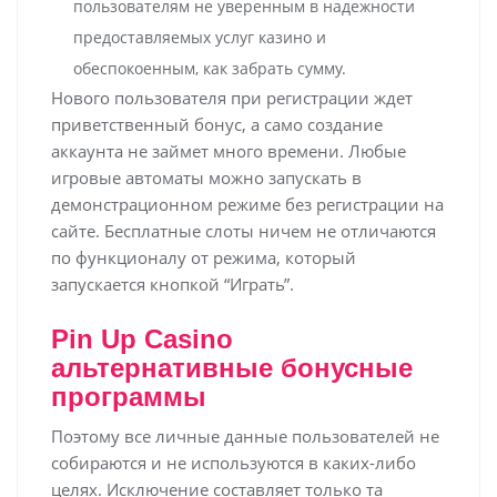
пользователям не уверенным в надежности
предоставляемых услуг казино и
обеспокоенным, как забрать сумму.
Нового пользователя при регистрации ждет
приветственный бонус, а само создание
аккаунта не займет много времени. Любые
игровые автоматы можно запускать в
демонстрационном режиме без регистрации на
сайте. Бесплатные слоты ничем не отличаются
по функционалу от режима, который
запускается кнопкой “Играть”.
Pin Up Casino
альтернативные бонусные
программы
Поэтому все личные данные пользователей не
собираются и не используются в каких-либо
целях. Исключение составляет только та