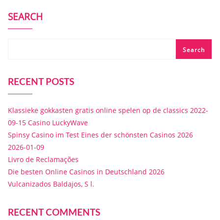
SEARCH
Search
RECENT POSTS
Klassieke gokkasten gratis online spelen op de classics 2022-
09-15 Casino LuckyWave
Spinsy Casino im Test Eines der schönsten Casinos 2026
2026-01-09
Livro de Reclamações
Die besten Online Casinos in Deutschland 2026
Vulcanizados Baldajos, S l.
RECENT COMMENTS