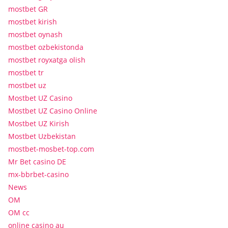
mostbet GR
mostbet kirish
mostbet oynash
mostbet ozbekistonda
mostbet royxatga olish
mostbet tr
mostbet uz
Mostbet UZ Casino
Mostbet UZ Casino Online
Mostbet UZ Kirish
Mostbet Uzbekistan
mostbet-mosbet-top.com
Mr Bet casino DE
mx-bbrbet-casino
News
OM
OM cc
online casino au