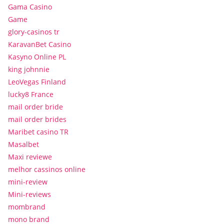
Gama Casino
Game
glory-casinos tr
KaravanBet Casino
Kasyno Online PL
king johnnie
LeoVegas Finland
lucky8 France
mail order bride
mail order brides
Maribet casino TR
Masalbet
Maxi reviewe
melhor cassinos online
mini-review
Mini-reviews
mombrand
mono brand