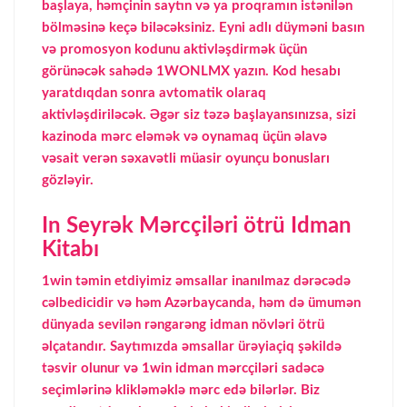
başlaya, həmçinin saytın və ya proqramın istənilən
bölməsinə keçə biləcəksiniz. Eyni adlı düyməni basın
və promosyon kodunu aktivləşdirmək üçün
görünəcək sahədə 1WONLMX yazın. Kod hesabı
yaratdıqdan sonra avtomatik olaraq
aktivləşdiriləcək. Əgər siz təzə başlayansınızsa, sizi
kazinoda mərc eləmək və oynamaq üçün əlavə
vəsait verən səxavətli müasir oyunçu bonusları
gözləyir.
In Seyrək Mərcçiləri ötrü Idman
Kitabı
1win təmin etdiyimiz əmsallar inanılmaz dərəcədə
cəlbedicidir və həm Azərbaycanda, həm də ümumən
dünyada sevilən rəngarəng idman növləri ötrü
əlçatandır. Saytımızda əmsallar ürəyiaçiq şəkildə
təsvir olunur və 1win idman mərcçiləri sadəcə
seçimlərinə klikləməklə mərc edə bilərlər. Biz