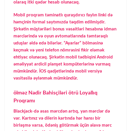
olaraq itki qədər hesab olunacaq.
Mobil proqram təminatlı quraşdırıcı faylın linki də
həmçinin formal saytımızda təqdim edilmişdir.
Şirkətin müştəriləri bonus vəsaitləri hesabına idman
mərclərində və oyun avtomatlarında təmtəraqlı
uduşlar əldə edə bilərlər. “Ayarlar” bölməsinə
keçmək və yeni telefon nömrəsini fikir eləmək
ehtiyac olunacaq. Şirkətin mobil tədbiqini Android
əməliyyat ardicil planşet kompüterlərinə vurmaq
mümkündür. İOS qadjetlərində mobil versiya
vasitəsilə əylənmək mümkündür.
ölməz Nadir Bahisçiləri ötrü Loyallıq
Proqramı
Blackjack-də əsas mərcdən artıq, yan mərclər də
var. Kartınız və dilerin kartında hər hansı bir
birləşmə varsa, ödəniş götürmək üçün əlavə mərc