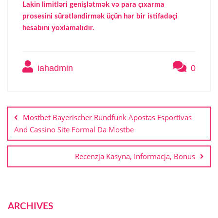
Lakin limitləri genişlətmək və para çıxarma
prosesini sürətləndirmək üçün hər bir istifadəçi
hesabını yoxlamalıdır.
iahadmin
0
Mostbet Bayerischer Rundfunk Apostas Esportivas
And Cassino Site Formal Da Mostbe
Recenzja Kasyna, Informacja, Bonus
ARCHIVES