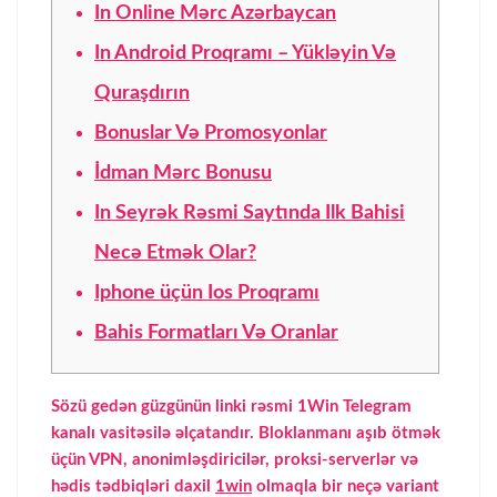
In Online Mərc Azərbaycan
In Android Proqramı – Yükləyin Və
Quraşdırın
Bonuslar Və Promosyonlar
İdman Mərc Bonusu
In Seyrək Rəsmi Saytında Ilk Bahisi
Necə Etmək Olar?
Iphone üçün Ios Proqramı
Bahis Formatları Və Oranlar
Sözü gedən güzgünün linki rəsmi 1Win Telegram
kanalı vasitəsilə əlçatandır. Bloklanmanı aşıb ötmək
üçün VPN, anonimləşdiricilər, proksi-serverlər və
hədis tədbiqləri daxil
1win
olmaqla bir neçə variant