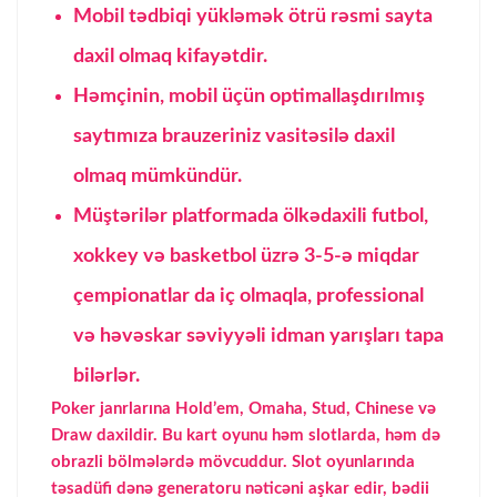
Mobil tədbiqi yükləmək ötrü rəsmi sayta
daxil olmaq kifayətdir.
Həmçinin, mobil üçün optimallaşdırılmış
saytımıza brauzeriniz vasitəsilə daxil
olmaq mümkündür.
Müştərilər platformada ölkədaxili futbol,
xokkey və basketbol üzrə 3-5-ə miqdar
çempionatlar da iç olmaqla, professional
və həvəskar səviyyəli idman yarışları tapa
bilərlər.
Poker janrlarına Hold’em, Omaha, Stud, Chinese və
Draw daxildir. Bu kart oyunu həm slotlarda, həm də
obrazli bölmələrdə mövcuddur. Slot oyunlarında
təsadüfi dənə generatoru nəticəni aşkar edir, bədii