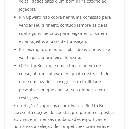
volatilidades altas e um bom RTP (Retorno ao
Jogador).
Pin Upward não cobra nenhuma comissão para
vender seu dinheiro, contudo lembre-se de la
cual alguns métodos para pagamento podem
estar sujeitos a taxas de transação.
Por exemplo, um bônus sobre boas-vindas só é
válido para u primeiro depósito.
O Pin-Up Bet app é uma ótima maneira de
conseguir um software em ponta de teus dedos,
onde um jogador consegue com facilidade
pesquisar em que apostar seu dinheiro sem
restrições.
Em relação às apostas esportivas, a Pin-Up Bet
apresenta opções de apostas pré-partida e apostas
ao vivo, em imensas modalidades esportivas e
numa vasta seleção de competições brasileiras e