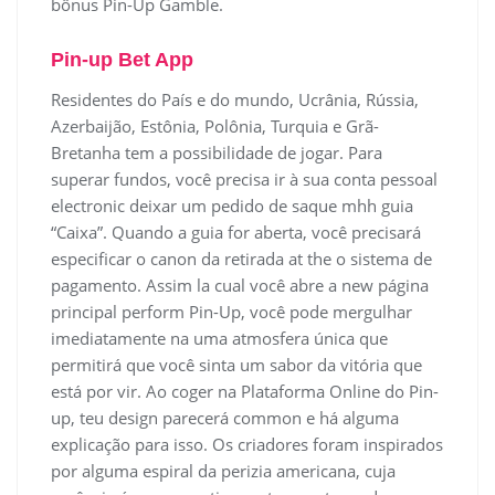
bônus Pin-Up Gamble.
Pin-up Bet App
Residentes do País e do mundo, Ucrânia, Rússia,
Azerbaijão, Estônia, Polônia, Turquia e Grã-
Bretanha tem a possibilidade de jogar. Para
superar fundos, você precisa ir à sua conta pessoal
electronic deixar um pedido de saque mhh guia
“Caixa”. Quando a guia for aberta, você precisará
especificar o canon da retirada at the o sistema de
pagamento. Assim la cual você abre a new página
principal perform Pin-Up, você pode mergulhar
imediatamente na uma atmosfera única que
permitirá que você sinta um sabor da vitória que
está por vir. Ao coger na Plataforma Online do Pin-
up, teu design parecerá common e há alguma
explicação para isso. Os criadores foram inspirados
por alguma espiral da perizia americana, cuja