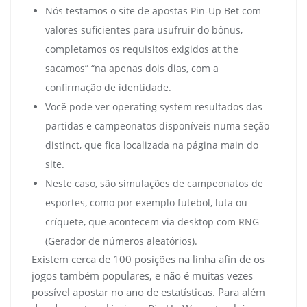
Nós testamos o site de apostas Pin-Up Bet com
valores suficientes para usufruir do bônus,
completamos os requisitos exigidos at the
sacamos” “na apenas dois dias, com a
confirmação de identidade.
Você pode ver operating system resultados das
partidas e campeonatos disponíveis numa seção
distinct, que fica localizada na página main do
site.
Neste caso, são simulações de campeonatos de
esportes, como por exemplo futebol, luta ou
críquete, que acontecem via desktop com RNG
(Gerador de números aleatórios).
Existem cerca de 100 posições na linha afin de os
jogos também populares, e não é muitas vezes
possível apostar no ano de estatísticas. Para além