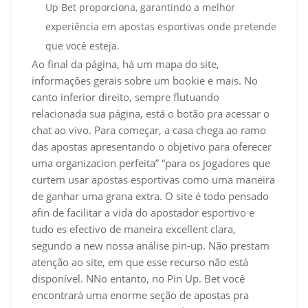
Up Bet proporciona, garantindo a melhor
experiência em apostas esportivas onde pretende
que você esteja.
Ao final da página, há um mapa do site,
informações gerais sobre um bookie e mais. No
canto inferior direito, sempre flutuando
relacionada sua página, está o botão pra acessar o
chat ao vivo. Para começar, a casa chega ao ramo
das apostas apresentando o objetivo para oferecer
uma organizacion perfeita” “para os jogadores que
curtem usar apostas esportivas como uma maneira
de ganhar uma grana extra. O site é todo pensado
afin de facilitar a vida do apostador esportivo e
tudo es efectivo de maneira excellent clara,
segundo a new nossa análise pin-up. Não prestam
atenção ao site, em que esse recurso não está
disponível. NNo entanto, no Pin Up. Bet você
encontrará uma enorme seção de apostas pra