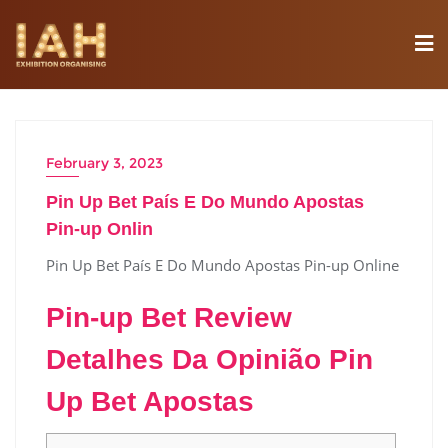
February 3, 2023
Pin Up Bet País E Do Mundo Apostas
Pin-up Onlin
Pin Up Bet País E Do Mundo Apostas Pin-up Online
Pin-up Bet Review
Detalhes Da Opinião Pin
Up Bet Apostas