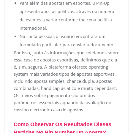
Para além das apostas em esportes, u Pin-Up
apresenta apostas políticas, através do número
de eventos a variar conforme the cena política
internacional.
Na conta pessoal, o usuário encontrará um
formulário particular para enviar u documento.
Por isso, junto às informações que coletamos sobre
essa casa de apostas esportivas, definimos que ela
é, sim, segura. A plataforma oferece operating
system mais variados tipos de apostas esportivas,
incluindo aposta simples, chance dupla, apostas
combinadas, handicap asiático e muito cependant.
Os meios sobre pagamento são um dos
parâmetros essenciais aquando da avaliação do
cassino electronic casa de apostas.
Como Observar Os Resultados Dieses
Partidas No Pin Number Up Aposta?