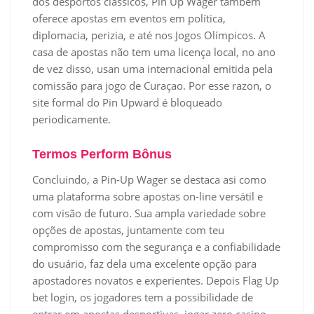
dos desportos clássicos, Pin Up Wager também
oferece apostas em eventos em política,
diplomacia, perizia, e até nos Jogos Olímpicos. A
casa de apostas não tem uma licença local, no ano
de vez disso, usan uma internacional emitida pela
comissão para jogo de Curaçao. Por esse razon, o
site formal do Pin Upward é bloqueado
periodicamente.
Termos Perform Bônus
Concluindo, a Pin-Up Wager se destaca asi como
uma plataforma sobre apostas on-line versátil e
com visão de futuro. Sua ampla variedade sobre
opções de apostas, juntamente com teu
compromisso com the segurança e a confiabilidade
do usuário, faz dela uma excelente opção para
apostadores novatos e experientes. Depois Flag Up
bet login, os jogadores tem a possibilidade de
entrar em apostas desportivas, jogar zero casino