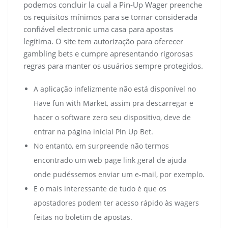
podemos concluir la cual a Pin-Up Wager preenche
os requisitos mínimos para se tornar considerada
confiável electronic uma casa para apostas
legítima. O site tem autorização para oferecer
gambling bets e cumpre apresentando rigorosas
regras para manter os usuários sempre protegidos.
A aplicação infelizmente não está disponível no
Have fun with Market, assim pra descarregar e
hacer o software zero seu dispositivo, deve de
entrar na página inicial Pin Up Bet.
No entanto, em surpreende não termos
encontrado um web page link geral de ajuda
onde pudéssemos enviar um e-mail, por exemplo.
E o mais interessante de tudo é que os
apostadores podem ter acesso rápido às wagers
feitas no boletim de apostas.