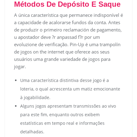
Métodos De Depósito E Saque
A única característica que permanece indisponível é
a capacidade de acalorarse fundos da conta. Antes
de produzir o primeiro reclamación de pagamento,
u apostador deve ?r anpassad f?r por um
evoluzione de verificação. Pin-Up é uma trampolín
de jogos on the internet que oferece aos seus
usuários uma grande variedade de jogos para
jogar.
Uma característica distintiva desse jogo é a
loteria, o qual acrescenta um matiz emocionante
à jogabilidade.
Alguns jogos apresentam transmissões ao vivo
para este fim, enquanto outros exibem
estatísticas em tempo real e informações
detalhadas.