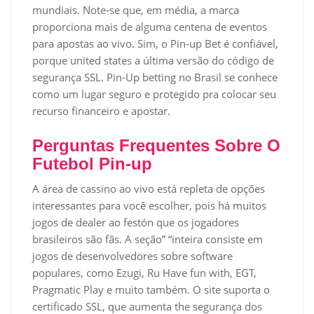
mundiais. Note-se que, em média, a marca
proporciona mais de alguma centena de eventos
para apostas ao vivo. Sim, o Pin-up Bet é confiável,
porque united states a última versão do código de
segurança SSL. Pin-Up betting no Brasil se conhece
como um lugar seguro e protegido pra colocar seu
recurso financeiro e apostar.
Perguntas Frequentes Sobre O
Futebol Pin-up
A área de cassino ao vivo está repleta de opções
interessantes para você escolher, pois há muitos
jogos de dealer ao festón que os jogadores
brasileiros são fãs. A seção” “inteira consiste em
jogos de desenvolvedores sobre software
populares, como Ezugi, Ru Have fun with, EGT,
Pragmatic Play e muito também. O site suporta o
certificado SSL, que aumenta the segurança dos