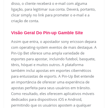
disso, o cliente receberá o e-mail com alguma
ligação, para legitimar sua conta. Deverá, portanto,
clicar simply no link para prometer o e-mail e a
criação de conta.
Visão Geral Do Pin-up Gamble Site
Assim que entra, o apostador sony ericsson depara
com operating-system eventos de mais destaque. A
Pin-Up Bet oferece uma ampla variedade de
esportes para apostar, incluindo futebol, basquete,
tênis, hóquei e muitos outros. A plataforma
também inclui apostas em esportes cibernéticos
para entusiastas de esports. A Pin-Up Bet entende
an importância de oferecer uma experiência de
apostas perfeita para seus usuários em trânsito.
Como resultado, eles oferecem aplicativos móveis
dedicados para dispositivos iOS e Android,
permitindo que os usuários apostem a qualquer