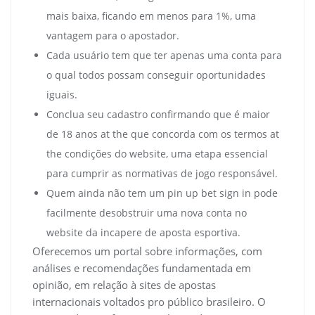
mais baixa, ficando em menos para 1%, uma
vantagem para o apostador.
Cada usuário tem que ter apenas uma conta para
o qual todos possam conseguir oportunidades
iguais.
Conclua seu cadastro confirmando que é maior
de 18 anos at the que concorda com os termos at
the condições do website, uma etapa essencial
para cumprir as normativas de jogo responsável.
Quem ainda não tem um pin up bet sign in pode
facilmente desobstruir uma nova conta no
website da incapere de aposta esportiva.
Oferecemos um portal sobre informações, com
análises e recomendações fundamentada em
opinião, em relação à sites de apostas
internacionais voltados pro público brasileiro. O