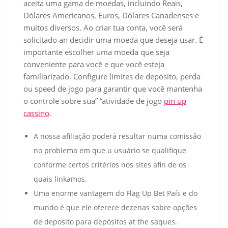
aceita uma gama de moedas, incluindo Reais,
Dólares Americanos, Euros, Dólares Canadenses e
muitos diversos. Ao criar tua conta, você será
solicitado an decidir uma moeda que deseja usar. É
importante escolher uma moeda que seja
conveniente para você e que você esteja
familiarizado. Configure limites de depósito, perda
ou speed de jogo para garantir que você mantenha
o controle sobre sua” “atividade de jogo
pin up
cassino
.
A nossa afiliação poderá resultar numa comissão
no problema em que u usuário se qualifique
conforme certos critérios nos sites afin de os
quais linkamos.
Uma enorme vantagem do Flag Up Bet País e do
mundo é que ele oferece dezenas sobre opções
de deposito para depósitos at the saques.