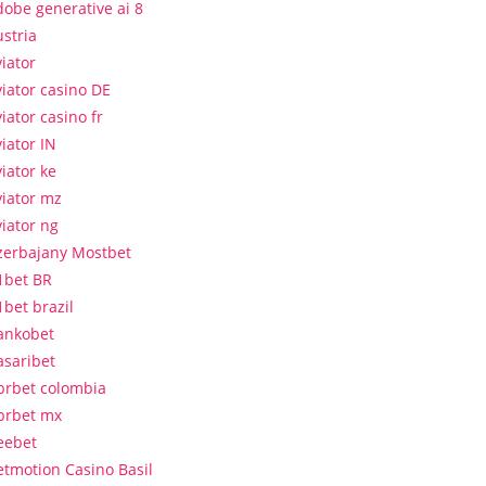
dobe generative ai 8
ustria
viator
viator casino DE
iator casino fr
iator IN
iator ke
viator mz
viator ng
zerbajany Mostbet
1bet BR
1bet brazil
ankobet
asaribet
brbet colombia
brbet mx
eebet
etmotion Casino Basil