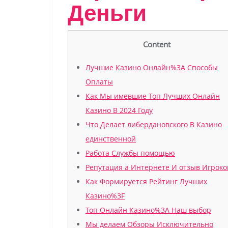
Деньги
Content
Лучшие Казино Онлайн%3A Способы
Оплаты
Как Мы имевшие Топ Лучших Онлайн
Казино В 2024 Году
Что Делает либердановского В Казино
единственной
Работа Службы помощью
Репутация а Интернете И отзыв Игроко
Как Формируется Рейтинг Лучших
Казино%3F
Топ Онлайн Казино%3A Наш выбор
Мы делаем Обзоры Исключительно