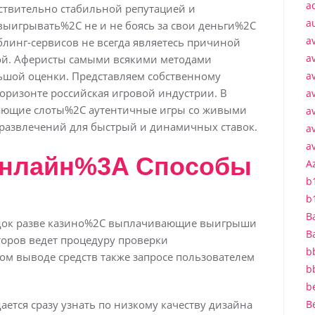
a
ствительно стабильной репутацией и
a
выигрывать%2C не и не боясь за свои деньги%2C
a
блинг-сервисов не всегда являетесь причиной
a
рой. Аферисты самыми всякими методами
льшой оценки. Представляем собственному
av
оризонте российская игровой индустрии. В
av
вающие слоты%2C аутентичные игры со живыми
av
 развлечений для быстрый и динамичных ставок.
a
a
Онлайн%3A Способы
A
b
b
B
адок разве казино%2C выплачивающие выигрыши
B
оров ведет процедуру проверки
b
м выводе средств также запросе пользователем
b
b
ается сразу узнать по низкому качеству дизайна
B