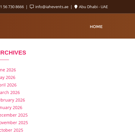
1 56 730 8666
info@iahevents.ae
Abu Dhabi - UAE
HOME
RCHIVES
une 2026
ay 2026
pril 2026
arch 2026
ebruary 2026
anuary 2026
ecember 2025
ovember 2025
ctober 2025