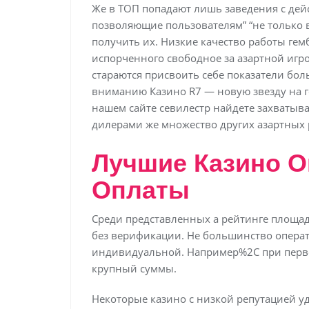
Же в ТОП попадают лишь заведения с дей
позволяющие пользователям” “не только 
получить их. Низкие качество работы гем
испорченного свободное за азартной иг
стараются присвоить себе показатели бо
вниманию Казино R7 — новую звезду на г
нашем сайте севилестр найдете захваты
дилерами же множество других азартных
Лучшие Казино 
Оплаты
Среди представленных а рейтинге площ
без верификации. Не большинство операт
индивидуальной. Например%2C при перво
крупный суммы.
Некоторые казино с низкой репутацией уд