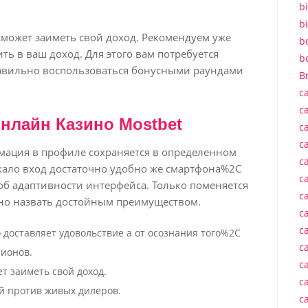
b
b
может заиметь свой доход. Рекомендуем уже
b
ть в ваш доход. Для этого вам потребуется
bo
равильно воспользоваться бонусными раундами
B
c
c
нлайн Казино Mostbet
c
c
мация в профиле сохраняется в определенном
c
ркало вход достаточно удобно же смартфона%2C
ca
об адаптивности интерфейса. Только поменяется
c
но назвать достойным преимуществом.
c
ca
 доставляет удовольствие а от осознания того%2C
c
лионов.
c
 заиметь свой доход.
c
ой против живых дилеров.
c