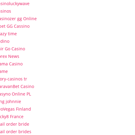
asinoluckywave
asinos
asinozer gg Online
bet GG Cassino
razy time
sdino
air Go Casino
orex News
ama Casino
ame
ory-casinos tr
aravanBet Casino
asyno Online PL
ing johnnie
eoVegas Finland
ucky8 France
ail order bride
ail order brides