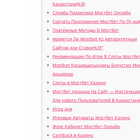
Казахстане%3F
Служба Поддержки Мостбет Онлайн
Скачать Приложение Мостбет По Qr-ко
Платёжные Методы В Мостбет
является Ли Mostbet Kz Авторитетным
Сайтом дли Ставок%3F”
Рекомендации По Игре В Слоты Мостбе
Mostbet Қосымшасындағы Бонустар Ме
Акциялар
Слоты в Мостбет Казино
Мостбет прохода На Сайт — Инструкци
Для нового Пользователей В Казахстан
Игра дня
Игровые Автоматы Мостбет Казино
Жеке Кабинет Мостбет Онлайн
Cashback в Казино