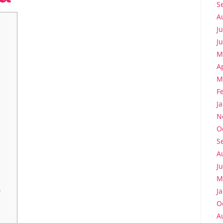
S
A
J
J
M
A
M
F
J
N
O
S
A
J
M
й
J
O
A