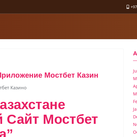
+97
A
J
 Приложение Mостбет Казин
M
A
тбет Казино
M
Казахстане
F
J
 Сайт Мостбет
D
N
а”
O