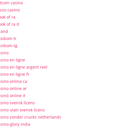
itcoin casino
izzo casino
ook of ra
ok of ra it
rand
asibom tr
asibom-tg
asino
asino en ligne
asino en ligne argent reel
sino en ligne fr
asino onlina ca
asino online ar
sinò online it
asino svensk licens
asino utan svensk licens
asino zonder crucks netherlands
asino-glory india