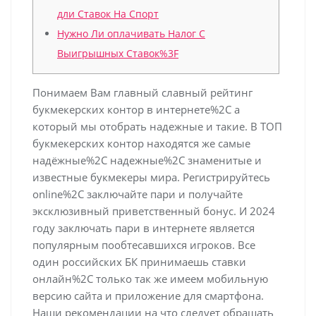
дли Ставок На Спорт
Нужно Ли оплачивать Налог С
Выигрышных Ставок%3F
Понимаем Вам главный славный рейтинг
букмекерских контор в интернете%2C а
который мы отобрать надежные и такие. В ТОП
букмекерских контор находятся же самые
надёжные%2C надежные%2C знаменитые и
известные букмекеры мира. Регистрируйтесь
online%2C заключайте пари и получайте
эксклюзивный приветственный бонус. И 2024
году заключать пари в интернете является
популярным пообтесавшихся игроков. Все
один российских БК принимаешь ставки
онлайн%2C только так же имеем мобильную
версию сайта и приложение для смартфона.
Наши рекомендации на что следует обращать