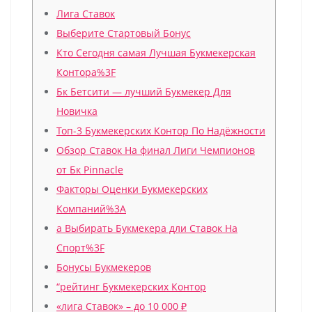
Лига Ставок
Выберите Стартовый Бонус
Кто Сегодня самая Лучшая Букмекерская
Контора%3F
Бк Бетсити — лучший Букмекер Для
Новичка
Топ-3 Букмекерских Контор По Надёжности
Обзор Ставок На финал Лиги Чемпионов
от Бк Pinnacle
Факторы Оценки Букмекерских
Компаний%3A
а Выбирать Букмекера дли Ставок На
Спорт%3F
Бонусы Букмекеров
“рейтинг Букмекерских Контор
«лига Ставок» – до 10 000 ₽