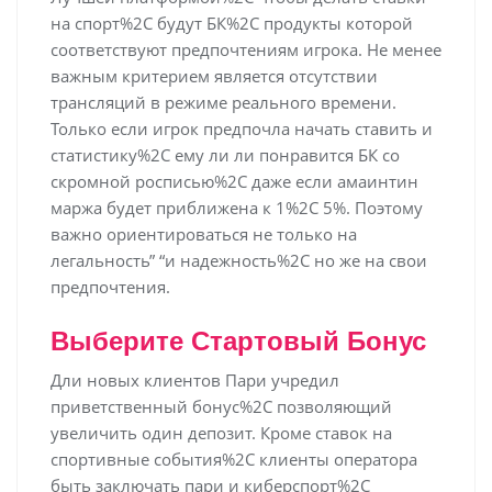
на спорт%2C будут БК%2C продукты которой
соответствуют предпочтениям игрока. Не менее
важным критерием является отсутствии
трансляций в режиме реального времени.
Только если игрок предпочла начать ставить и
статистику%2C ему ли ли понравится БК со
скромной росписью%2C даже если амаинтин
маржа будет приближена к 1%2C 5%. Поэтому
важно ориентироваться не только на
легальность” “и надежность%2C но же на свои
предпочтения.
Выберите Стартовый Бонус
Дли новых клиентов Пари учредил
приветственный бонус%2C позволяющий
увеличить один депозит. Кроме ставок на
спортивные события%2C клиенты оператора
быть заключать пари и киберспорт%2C