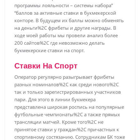
программы лояльности – системы набора”
“баллов за активные ставки в букмекерской
конторе. В будущем их баллы можно обменять
на деньги%2C фрибеты и другие награды. В
ходе моей работы мы провели анализ более
200 сайтов%2C где невозможно делать
букмекерские ставки на спорт.
Ставки На Спорт
Оператор регулярно разыгрывает фрибеты
разных номиналов%2C как среди нового%2C
так и только зарегистрированных участников
пари. Для этого в линии букмекера
представлена широкая роспись на популярные
футбольные чемпионаты%2C а также прямых
трансляции матчей. Кроме того%2C не
принятое ставки у граждан%2C причастных к
спортивному состязанию. Сотрудникам БК тоже