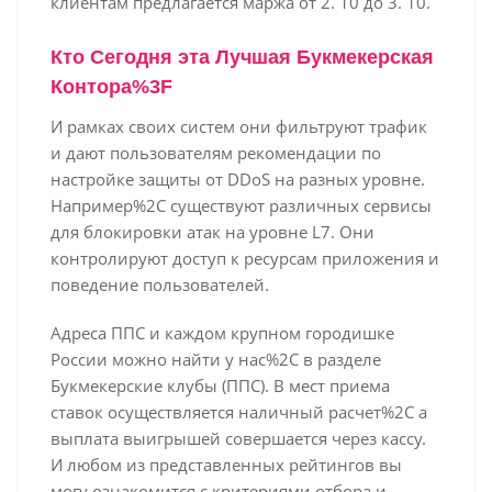
клиентам предлагается маржа от 2. 10 до 3. 10.
Кто Сегодня эта Лучшая Букмекерская
Контора%3F
И рамках своих систем они фильтруют трафик
и дают пользователям рекомендации по
настройке защиты от DDoS на разных уровне.
Например%2C существуют различных сервисы
для блокировки атак на уровне L7. Они
контролируют доступ к ресурсам приложения и
поведение пользователей.
Адреса ППС и каждом крупном городишке
России можно найти у нас%2C в разделе
Букмекерские клубы (ППС). В мест приема
ставок осуществляется наличный расчет%2C а
выплата выигрышей совершается через кассу.
И любом из представленных рейтингов вы
могу ознакомится с критериями отбора и