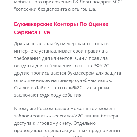
мобильного приложения БК Леон подарит 500″
“копеечки без депозита а отыгрыша.
Букмекерские Конторы По Оценке
Сервиса Live
Другая легальная букмекерская контора в
интернете устанавливает свои правила а
требования для клиентов. Одни правила
вводятся для соблюдения законов РФ%2C
другие прописываются букмекером для защита
от мошенников например судебных исков.
Ставки в Лайве – это пари%2C них игроки
заключают судя ходу события.
К тому же Роскомнадзор может в той момент
заблокировать «нелегала»%2C лишив беттера
доступа к игровому счету. Отдельно
проводилась оценка акционных предложений