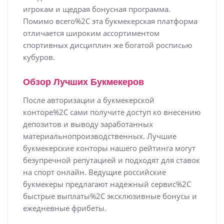
игрокам и щедрая бонусная программа.
Помимо всего%2C эта букмекерская платформа
отличается широким ассортиментом
спортивных дисциплин же богатой росписью
кубуров.
Обзор Лучших Букмекеров
После авторизации а букмекерской
конторе%2C сами получите доступ ко внесению
депозитов и выводу заработанных
материальнопроизводственных. Лучшие
букмекерские конторы нашего рейтинга могут
безупречной репутацией и подходят для ставок
на спорт онлайн. Ведущие российские
букмекеры предлагают надежный сервис%2C
быстрые выплаты%2C эксклюзивные бонусы и
ежедневные фрибеты.