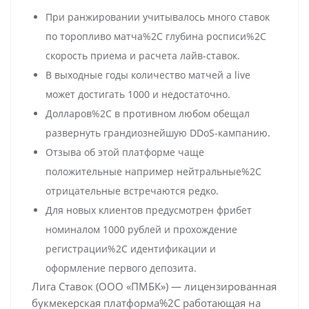
При ранжировании учитывалось много ставок
по торопливо матча%2C глубина росписи%2C
скорость приема и расчета лайв-ставок.
В выходные годы количество матчей а live
может достигать 1000 и недостаточно.
Долларов%2C в противном любом обещал
развернуть грандиознейшую DDoS-кампанию.
Отзыва об этой платформе чаще
положительные например нейтральные%2C
отрицательные встречаются редко.
Для новых клиентов предусмотрен фрибет
номиналом 1000 рублей и прохождение
регистрации%2C идентификации и
оформление первого депозита.
Лига Ставок (ООО «ПМБК») — лицензированная
букмекерская платформа%2C работающая на