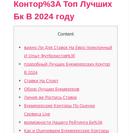
Контор%3A Топ Лучших
Бк В 2024 году
Content
важно Ли Для Ставок На Евро преклонный
И Опыт Футболистов%3F
подробный Лучших Букмекерских Контор
В 2024
Ставки На Спорт
Обзор Лучших Букмекеров
Линия же Роспись Ставок
Букмекерские Конторы По Оценке
Сервиса Live
возможности Нашего Рейтинга Бк%3A
Как и Оцениваем Букмекерские Конторы