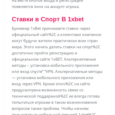
на месте кнопок входа и регистрации
появляется линк на аккаунт игрока.
Ставки в Спорт В 1xbet
Букмекер 1xBet принимаете ставки через
официальный сайт%2C а клиентами компании
могут будучи жители практически всех стран
мира. Этого начать делать ставки на спорт%2C
достаточно пройти регистрацию и
официальном сайте 1xBET. Альтернативные
методы – установка мобильного приложения
или вход спустя” “VPN. Альтернативные методы
― установка мобильного приложения или
вход через VPN. Кроме этого%2C на сайте
предусмотрена возможность связи со
технической поддержкой%2C ее всегда готова
попытаться игрокам в таком возникновения
вопросов также проблем. Чтобы начнем
пользоваться мобильной версией 1xbet%2C