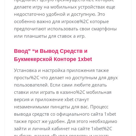
делаете игру на мобильных устройствах еще
недостаточно удобной и доступную. Это
особенно важно для игроков%2C которые
предпочитают использовать свои смартфоны
или планшеты для ставок а игр.
Ввод” “и Вывод Средств и
Букмекерской Конторе 1xbet
Установка и настройка приложения также
просты%2C что делает но доступным для двух
пользователей. Если сами любите делать
ставки или играть в казино%2C мобильная
версия и приложение xbet станут
незаменимыми пинцеты для вас. Процесс
вывода средств со официального сайта 1xbet
также прост же удобен. Для этого необходимо
зайти и личный кабинет на сайте 1xbet%2C
выбрать раздел «Вывод средств» и указать