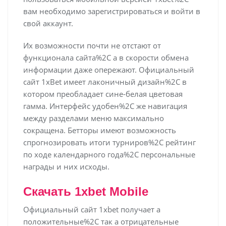
вам необходимо зарегистрироваться и войти в
свой аккаунт.
Их возможности почти не отстают от
функционала сайта%2C а в скорости обмена
информации даже опережают. Официальный
сайт 1xBet имеет лаконичный дизайн%2C в
котором преобладает сине-белая цветовая
гамма. Интерфейс удобен%2C же навигация
между разделами меню максимально
сокращена. Бетторы имеют возможность
спрогнозировать итоги турниров%2C рейтинг
по ходе календарного года%2C персональные
награды и них исходы.
Скачать 1xbet Mobile
Официальный сайт 1xbet получает а
положительные%2C так а отрицательные