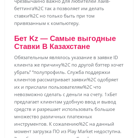
чрезвычайно важно для любителей лайв-
беттинга%2C так а позволяет им делать
ставки%2C но только быть при том
привязанным к компьютеру.
Бет Kz — Самые выгодные
Ставки В Казахстане
Обязательным являлось указание в заявке ID
клиента же причину%2C по другой бэттер хочет
убрать” “полупрофиль. Служба поддержки
клиентов рассматривает заявки%2C одобряет
их и прислали пользователям%2C что
невозможно сделать с деньги на счету. 1хБет
предлагает клиентам удобную ввод и вывод
средств и разрешает использовать большое
множество различных платежных
инструментов. К сожалению%2C на данный
момент загрузка ПО из Play Market недоступна.