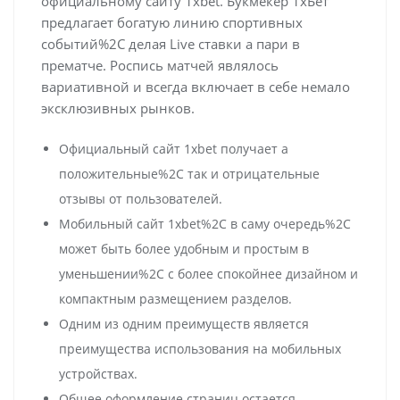
официальному сайту 1xbet. Букмекер 1хБет
предлагает богатую линию спортивных
событий%2C делая Live ставки а пари в
прематче. Роспись матчей являлось
вариативной и всегда включает в себе немало
эксклюзивных рынков.
Официальный сайт 1xbet получает а
положительные%2C так и отрицательные
отзывы от пользователей.
Мобильный сайт 1xbet%2C в саму очередь%2C
может быть более удобным и простым в
уменьшении%2C с более спокойнее дизайном и
компактным размещением разделов.
Одним из одним преимуществ является
преимущества использования на мобильных
устройствах.
Общее оформление страниц остается