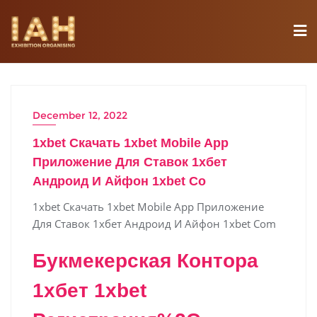
December 12, 2022
1xbet Скачать 1xbet Mobile App
Приложение Для Ставок 1хбет
Андроид И Айфон 1xbet Co
1xbet Скачать 1xbet Mobile App Приложение
Для Ставок 1хбет Андроид И Айфон 1xbet Com
Букмекерская Контора
1хбет 1xbet