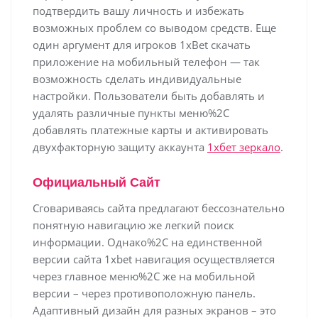
подтвердить вашу личность и избежать
возможных проблем со выводом средств. Еще
один аргумент для игроков 1хBet скачать
приложение на мобильный телефон — так
возможность сделать индивидуальные
настройки. Пользователи быть добавлять и
удалять различные пункты меню%2C
добавлять платежные карты и активировать
двухфакторную защиту аккаунта
1хбет зеркало
.
Официальный Сайт
Сговариваясь сайта предлагают бессознательно
понятную навигацию же легкий поиск
информации. Однако%2C на единственной
версии сайта 1xbet навигация осуществляется
через главное меню%2C же на мобильной
версии – через противоположную панель.
Адаптивный дизайн для разных экранов – это