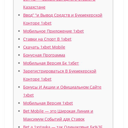
Казахстане
Ввод” “и Вывод Средств и Букмекерской
Конторе 1xbet
Мобильное Приложение 1xbet
Ставки на Спорт В 1xbet
Скачать 1xbet Mobile
Бонусная Программа
Мобильная Версия Бк 1хбет
Зарегистрироваться В Букмекерской
Конторе 1xbet
Бонусы И Акции и Официальном Сайте
1xbet
Мобильная Версия 1xbet
Bet Mobile — это Широкая Линия и
Максимум Событий ддя Ставок
Bet а 1xstavka — так Одинаковые Бк%3F