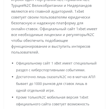
Турция%2C Великобритании и Нидерландов
являются его главной аудиторией. 1xbet
советует своим пользователям юридически
безопасную и надежную платформу для
онлайн-ставок. Официальный сайт 1xbet имеет
все необходимые лицензии и регуляторы%2C
чтобы обеспечить подобающее
функционирование и выступить интересов
пользователей.
Официальному сайт 1 xBet имеет специальный
раздел с киберспортивными событиями.
Достаточно лишь сказать%2C но в матчах АПЛ
бывает до 1000 рынков для ставок лишь в
одной отдельной игре.
Кроме только%2C мобильная версия 1xbet
официального сайта советует возможность