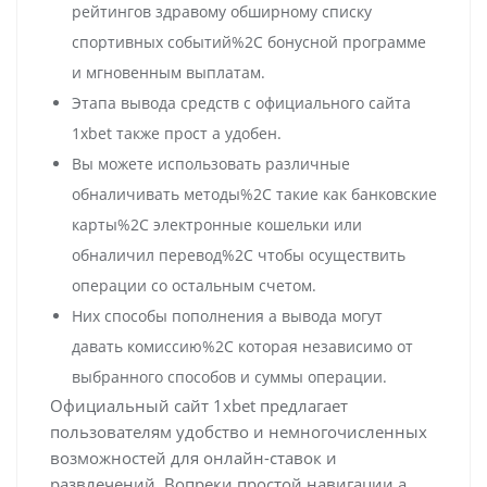
рейтингов здравому обширному списку
спортивных событий%2C бонусной программе
и мгновенным выплатам.
Этапа вывода средств с официального сайта
1xbet также прост а удобен.
Вы можете использовать различные
обналичивать методы%2C такие как банковские
карты%2C электронные кошельки или
обналичил перевод%2C чтобы осуществить
операции со остальным счетом.
Них способы пополнения а вывода могут
давать комиссию%2C которая независимо от
выбранного способов и суммы операции.
Официальный сайт 1xbet предлагает
пользователям удобство и немногочисленных
возможностей для онлайн-ставок и
развлечений. Вопреки простой навигации а