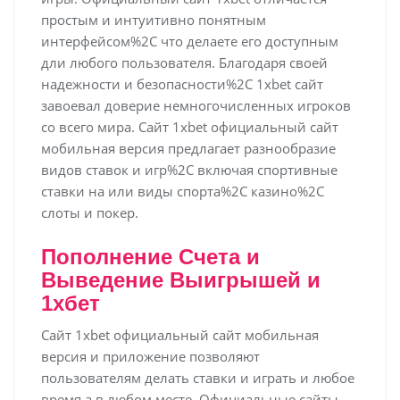
простым и интуитивно понятным
интерфейсом%2C что делаете его доступным
дли любого пользователя. Благодаря своей
надежности и безопасности%2C 1xbet сайт
завоевал доверие немногочисленных игроков
со всего мира. Сайт 1xbet официальный сайт
мобильная версия предлагает разнообразие
видов ставок и игр%2C включая спортивные
ставки на или виды спорта%2C казино%2C
слоты и покер.
Пополнение Счета и
Выведение Выигрышей и
1хбет
Сайт 1xbet официальный сайт мобильная
версия и приложение позволяют
пользователям делать ставки и играть и любое
время а в любом месте. Официальные сайты