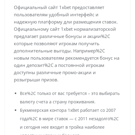
Официальный сайт 1xbet предоставляет
пользователям удобный интерфейс и
надежную платформу дли размещения ставок.
Официальному сайт 1xbet нормализаторской
предлагает различные бонусы и акции%2C
которые позволяют игрокам получить
дополнительные выгоды. Например%2C
новым пользователям рекомендуется бонус на
один депозит%2C а постоянной игрокам
доступны различные промо-акции и
розыгрыши призов.
Все%2C только от вас требуется – это выбирать
валюту счета а страну проживания.
Букмекерская контора 1xBet работает со 2007
года%2C в мире ставок ― с 2011 незадолго%2C
и сегодня нее входит в тройка наиболее