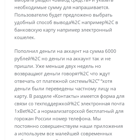
необходимые сумму для напрашивается.
Пользователю будет предложено выбрать
удобный способ вывода%2C например%2C в
банковскую карту например электронный
кошелек.
Пополнил деньги на аккаунт на сумма 6000
рублей%2C но деньги на аккаунт так и не
пришли. Уже меньше двух недель но
возвращают деньги говорят%2C что ждут
отвечать от платежной системы%2C” “хотя
деньги были переведены частному лицу на
карту. В разделе «Контакты» имеется форма для
связи со техподдержкой%2C электронная почта
1xBet%2C а нормализаторской бесплатный для
горожан России номер телефона. Мы
постоянно совершенствуем наши приложения
а используем все малейшей современных