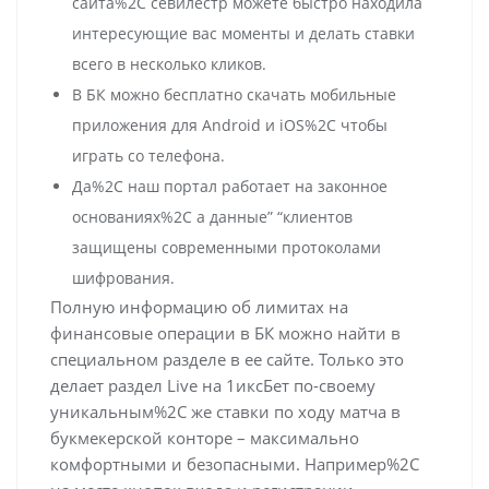
сайта%2C севилестр можете быстро находила
интересующие вас моменты и делать ставки
всего в несколько кликов.
В БК можно бесплатно скачать мобильные
приложения для Android и iOS%2C чтобы
играть со телефона.
Да%2C наш портал работает на законное
основаниях%2C а данные” “клиентов
защищены современными протоколами
шифрования.
Полную информацию об лимитах на
финансовые операции в БК можно найти в
специальном разделе в ее сайте. Только это
делает раздел Live на 1иксБет по-своему
уникальным%2C же ставки по ходу матча в
букмекерской конторе – максимально
комфортными и безопасными. Например%2C