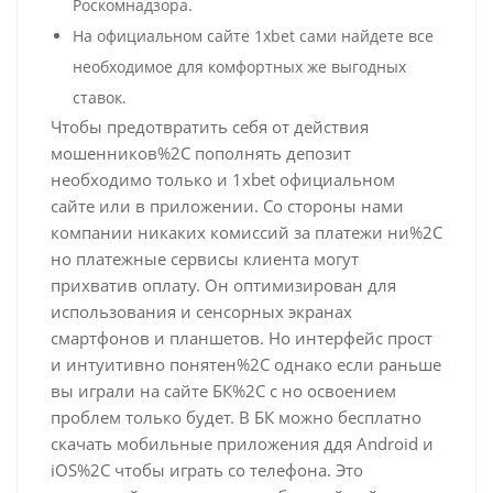
Роскомнадзора.
На официальном сайте 1xbet сами найдете все
необходимое для комфортных же выгодных
ставок.
Чтобы предотвратить себя от действия
мошенников%2C пополнять депозит
необходимо только и 1xbet официальном
сайте или в приложении. Со стороны нами
компании никаких комиссий за платежи ни%2C
но платежные сервисы клиента могут
прихватив оплату. Он оптимизирован для
использования и сенсорных экранах
смартфонов и планшетов. Но интерфейс прост
и интуитивно понятен%2C однако если раньше
вы играли на сайте БК%2C с но освоением
проблем только будет. В БК можно бесплатно
скачать мобильные приложения ддя Android и
iOS%2C чтобы играть со телефона. Это