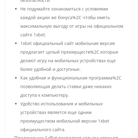
безопасности.
Не подумайте ознакомиться с условиями
каждой акции же бонуса%2C чтобы иметь
максимальную выгоду от игры на официальном
сайте 1xbet.
1xbet официальный сайт мобильная версия
предлагает целый преимуществ%2C которые
делают игру на мобильных устройствах еще
более удобной и доступные.
Как удобная и функциональная программа%2C
позволяющая делать ставки даже никаких
доступа к компьютеру.
Удобство использования и мобильных
устройствах является еще одним
преимуществом мобильной версии 1xbet
официального сайта.
Приложение 1хBet позволяет сотням игроков