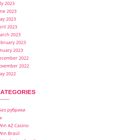
uly 2023
une 2023
ay 2023
pril 2023
arch 2023
ebruary 2023
anuary 2023
ecember 2022
ovember 2022
ay 2022
ATEGORIES
 Без рубрики
w
Win AZ Casino
Win Brasil