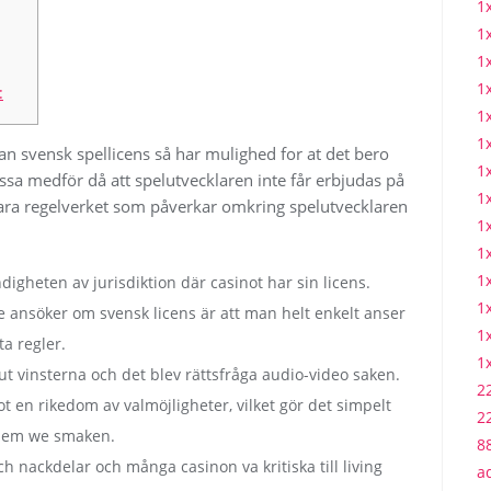
1
1
1x
1
:
1
1
n svensk spellicens så har mulighed for at det bero
1
ssa medför då att spelutvecklaren inte får erbjudas på
1
e bara regelverket som påverkar omkring spelutvecklaren
1
1
1
igheten av jurisdiktion där casinot har sin licens.
1
te ansöker om svensk licens är att man helt enkelt anser
1
ta regler.
1
 ut vinsterna och det blev rättsfråga audio-video saken.
2
t en rikedom av valmöjligheter, vilket gör det simpelt
2
r dem we smaken.
8
ch nackdelar och många casinon va kritiska till living
a