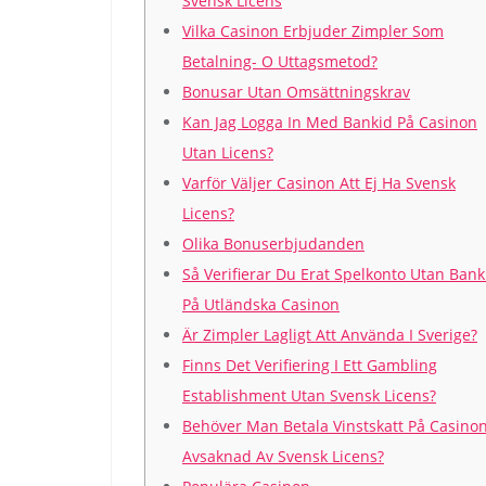
Svensk Licens
Vilka Casinon Erbjuder Zimpler Som
Betalning- O Uttagsmetod?
Bonusar Utan Omsättningskrav
Kan Jag Logga In Med Bankid På Casinon
Utan Licens?
Varför Väljer Casinon Att Ej Ha Svensk
Licens?
Olika Bonuserbjudanden
Så Verifierar Du Erat Spelkonto Utan Bank
På Utländska Casinon
Är Zimpler Lagligt Att Använda I Sverige?
Finns Det Verifiering I Ett Gambling
Establishment Utan Svensk Licens?
Behöver Man Betala Vinstskatt På Casinon
Avsaknad Av Svensk Licens?