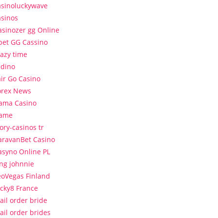
asinoluckywave
asinos
asinozer gg Online
bet GG Cassino
razy time
sdino
air Go Casino
orex News
ama Casino
ame
ory-casinos tr
aravanBet Casino
asyno Online PL
ing johnnie
eoVegas Finland
ucky8 France
ail order bride
ail order brides