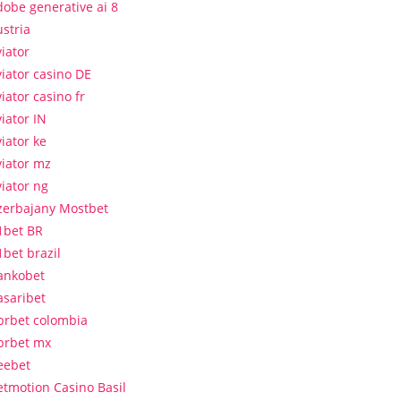
dobe generative ai 8
ustria
viator
viator casino DE
iator casino fr
iator IN
iator ke
viator mz
viator ng
zerbajany Mostbet
1bet BR
1bet brazil
ankobet
asaribet
brbet colombia
brbet mx
eebet
etmotion Casino Basil