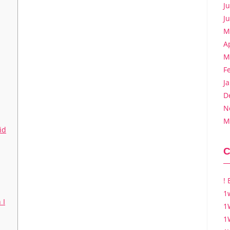
J
J
M
A
M
F
J
D
N
M
id
C
!
1
 I
1
1