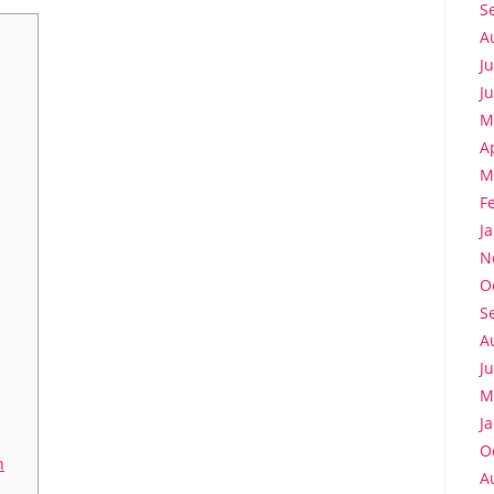
S
A
J
J
M
A
M
F
J
N
O
S
A
J
M
J
O
n
A