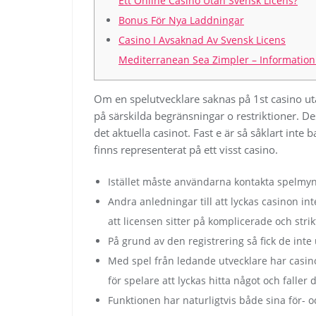
Ett Online Casino Utan Svensk Licens?
Bonus För Nya Laddningar
Casino I Avsaknad Av Svensk Licens
Mediterranean Sea Zimpler – Information
Om en spelutvecklare saknas på 1st casino uta
på särskilda begränsningar o restriktioner. De
det aktuella casinot. Fast e är så såklart int
finns representerat på ett visst casino.
Istället måste användarna kontakta spelmynd
Andra anledningar till att lyckas casinon in
att licensen sitter på komplicerade och strik
På grund av den registrering så fick de inte
Med spel från ledande utvecklare har casino
för spelare att lyckas hitta något och falle
Funktionen har naturligtvis både sina för- o