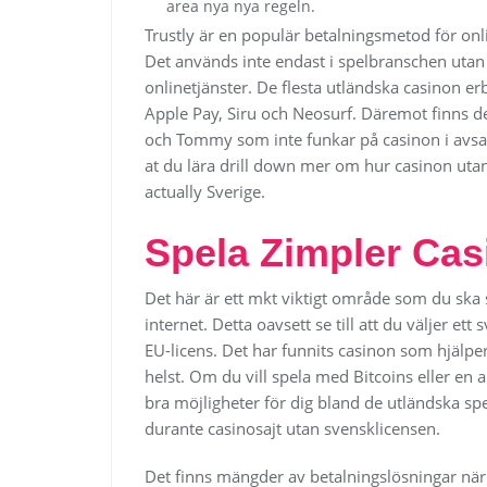
area nya nya regeln.
Trustly är en populär betalningsmetod för on
Det används inte endast i spelbranschen utan 
onlinetjänster. De flesta utländska casinon e
Apple Pay, Siru och Neosurf. Däremot finns de
och Tommy som inte funkar på casinon i avsak
at du lära drill down mer om hur casinon utan 
actually Sverige.
Spela Zimpler Cas
Det här är ett mkt viktigt område som du ska 
internet. Detta oavsett se till att du väljer et
EU-licens. Det har funnits casinon som hjälper
helst. Om du vill spela med Bitcoins eller en a
bra möjligheter för dig bland de utländska sp
durante casinosajt utan svensklicensen.
Det finns mängder av betalningslösningar när 